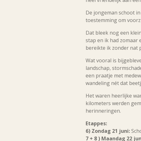
De jongeman schoot in de
toestemming om voorzic
Dat bleek nog een klei
stap en ik had zomaar 
bereikte ik zonder nat 
Wat vooral is bijgeblev
landschap, stormschad
een praatje met medewa
wandeling nét dat beetj
Het waren heerlijke wa
kilometers werden gem
herinneringen.
Etappes:
6) Zondag 21 juni:
Sch
7 + 8 ) Maandag 22 jun