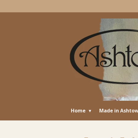
Ga
direct
naar
de
hoofdinhoud
Home
Made in Ashto