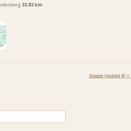
ardenberg
33.83 km
Etappe (restant 8) +