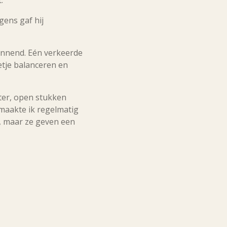
gens gaf hij
pannend. Eén verkeerde
etje balanceren en
ater, open stukken
maakte ik regelmatig
, maar ze geven een