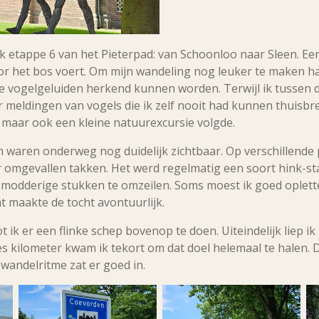
ik etappe 6 van het Pieterpad: van Schoonloo naar Sleen. Ee
or het bos voert. Om mijn wandeling nog leuker te maken ha
 vogelgeluiden herkend kunnen worden. Terwijl ik tussen d
 meldingen van vogels die ik zelf nooit had kunnen thuisbr
, maar ook een kleine natuurexcursie volgde.
 waren onderweg nog duidelijk zichtbaar. Op verschillend
r omgevallen takken. Het werd regelmatig een soort hink-
 modderige stukken te omzeilen. Soms moest ik goed oplett
at maakte de tocht avontuurlijk.
 ik er een flinke schep bovenop te doen. Uiteindelijk liep ik
zes kilometer kwam ik tekort om dat doel helemaal te halen
wandelritme zat er goed in.