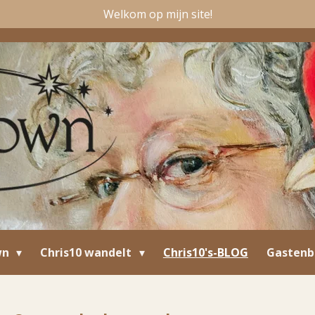
Welkom op mijn site!
wn
Chris10 wandelt
Chris10's-BLOG
Gastenb