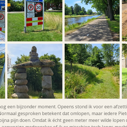
og een bijzonder moment. Opeens stond ik voor een afzetti
Normaal gesproken betekent dat omlopen, maar iedere Pie
bijna pijn doen. Omdat ik écht geen meter meer wilde lopen 
en aanwezige medewerker of ik er misschien toch langs mocht