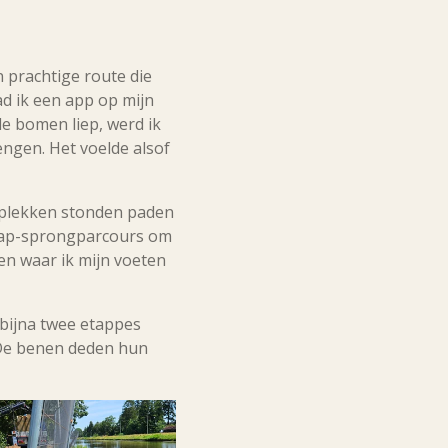
n prachtige route die
d ik een app op mijn
e bomen liep, werd ik
engen. Het voelde alsof
e plekken stonden paden
stap-sprongparcours om
en waar ik mijn voeten
 bijna twee etappes
. De benen deden hun