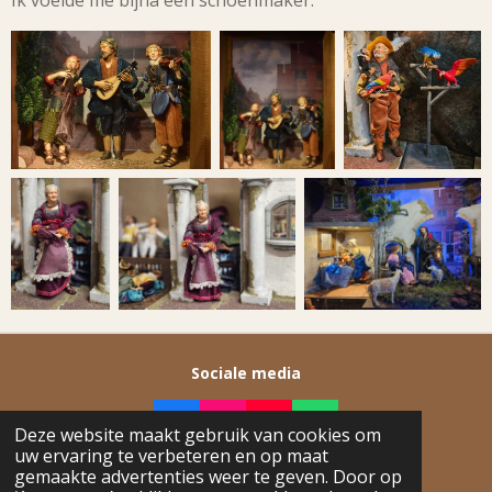
Ik voelde me bijna een schoenmaker.
Sociale media
F
I
Y
W
Deze website maakt gebruik van cookies om
A
N
O
H
uw ervaring te verbeteren en op maat
© 2026 Ashtown
C
S
U
A
gemaakte advertenties weer te geven. Door op
Powered by
JouwWeb