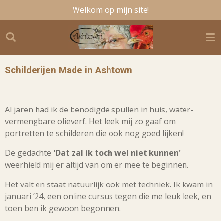
Welkom op mijn site!
Ga
direct
naar
de
hoofdinhoud
Schilderijen Made in Ashtown
Al jaren had ik de benodigde spullen in huis, water-
vermengbare olieverf. Het leek mij zo gaaf om
portretten te schilderen die ook nog goed lijken!
De gedachte
'Dat zal ik toch wel niet kunnen'
weerhield mij er altijd van om er mee te beginnen.
Het valt en staat natuurlijk ook met techniek. Ik kwam in
januari ’24, een online cursus tegen die me leuk leek, en
toen ben ik gewoon begonnen.