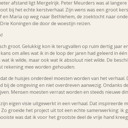
ter afstand ligt Mergelrijk. Peter Meurders was al langere 
loot bij het echte kerstverhaal. Zijn wens was een groot ker
zef en Maria op weg naar Bethlehem, de zoektocht naar ond
 Drie Koningen die door de woestijn reizen.
k!
sch groot. Gelukkig kon ik terugvallen op ruim dertig jaar 
n kans om alles wat ik in de loop der jaren had geleerd in éé
s wat ik wilde, maar ook wat ik absoluut niet wilde. De besch
est rekening mee worden gehouden.
dat de huisjes onderdeel moesten worden van het verhaal.
nd bij de omgeving en niet overdreven aanwezig. Ondanks de
blijven. Mensen moesten verrast worden en steeds nieuwe d
ijn eigen visie uitgewerkt in een verhaal. Dat inspireerde 
 Zo groeide het project uit tot een echte samenwerking: ik g
mooiste was dat ik voor het grootste deel de vrije hand kreeg