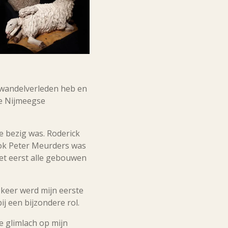
n wandelverleden heb en
de Nijmeegse
e bezig was. Roderick
Ook Peter Meurders was
het eerst alle gebouwen
keer werd mijn eerste
j een bijzondere rol.
e glimlach op mijn