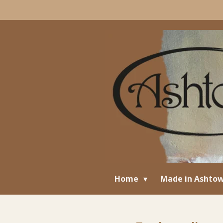
Ga
direct
naar
de
hoofdinhoud
Home
Made in Ashto