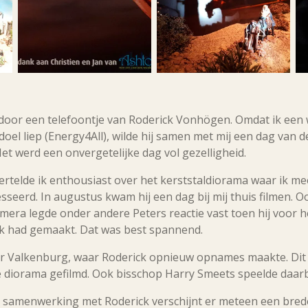
st door een telefoontje van Roderick Vonhögen. Omdat ik ee
doel liep (Energy4All), wilde hij samen met mij een dag van 
t werd een onvergetelijke dag vol gezelligheid.
ertelde ik enthousiast over het kerststaldiorama waar ik me
sseerd. In augustus kwam hij een dag bij mij thuis filmen. 
mera legde onder andere Peters reactie vast toen hij voor 
ik had gemaakt. Dat was best spannend.
ar Valkenburg, waar Roderick opnieuw opnames maakte. Dit 
e diorama gefilmd. Ook bisschop Harry Smeets speelde daarbi
e samenwerking met Roderick verschijnt er meteen een bred