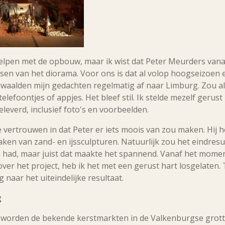
helpen met de opbouw, maar ik wist dat Peter Meurders van
sen van het diorama. Voor ons is dat al volop hoogseizoen 
aalden mijn gedachten regelmatig af naar Limburg. Zou al
lefoontjes of appjes. Het bleef stil. Ik stelde mezelf gerust
eleverd, inclusief foto's en voorbeelden.
e vertrouwen in dat Peter er iets moois van zou maken. Hij h
en van zand- en ijssculpturen. Natuurlijk zou het eindres
n had, maar juist dat maakte het spannend. Vanaf het moment
er het project, heb ik het met een gerust hart losgelaten. 
 naar het uiteindelijke resultaat.
g
 worden de bekende kerstmarkten in de Valkenburgse grott