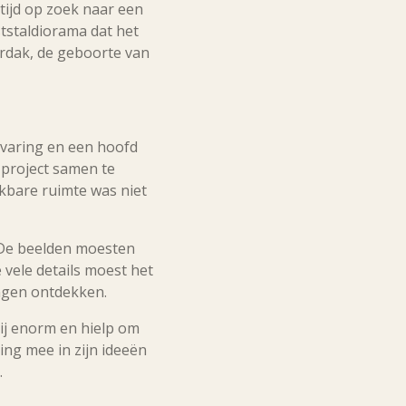
tijd op zoek naar een
ststaldiorama dat het
erdak, de geboorte van
ervaring en een hoofd
n project samen te
ikbare ruimte was niet
 De beelden moesten
 vele details moest het
ingen ontdekken.
mij enorm en hielp om
ing mee in zijn ideeën
.