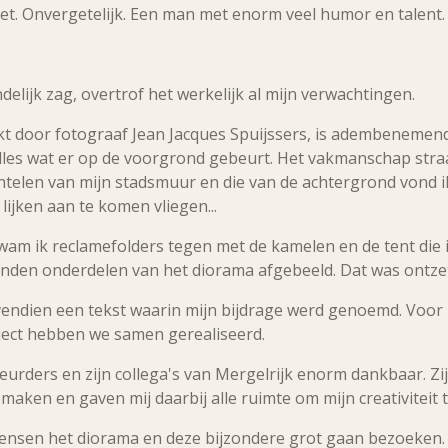
het. Onvergetelijk. Een man met enorm veel humor en talent.
delijk zag, overtrof het werkelijk al mijn verwachtingen.
t door fotograaf Jean Jacques Spuijssers, is adembenemen
lles wat er op de voorgrond gebeurt. Het vakmanschap straa
telen van mijn stadsmuur en die van de achtergrond vond 
 lijken aan te komen vliegen...
wam ik reclamefolders tegen met de kamelen en de tent die 
den onderdelen van het diorama afgebeeld. Dat was ontzet
vendien een tekst waarin mijn bijdrage werd genoemd. Voor m
oject hebben we samen gerealiseerd.
urders en zijn collega's van Mergelrijk enorm dankbaar. Zi
 maken en gaven mij daarbij alle ruimte om mijn creativiteit 
mensen het diorama en deze bijzondere grot gaan bezoeken.