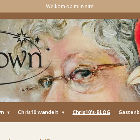
Welkom op mijn site!
wn
Chris10 wandelt
Chris10's-BLOG
Gastenb