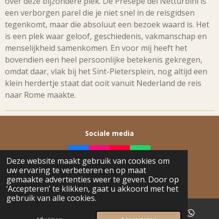
over deze bijzondere plek. De Presepe dei Netturbini is
een verborgen parel die je niet snel in de reisgidsen
tegenkomt, maar die absoluut een bezoek waard is. Het
is een plek waar geloof, geschiedenis, vakmanschap en
menselijkheid samenkomen. En voor mij heeft het
bovendien een heel persoonlijke betekenis gekregen,
omdat daar, vlak bij het Sint-Pietersplein, nog altijd een
klein herdertje staat dat ooit vanuit Nederland de reis
naar Rome maakte.
Sociale media
F
I
Y
W
Deze website maakt gebruik van cookies om
A
N
O
H
uw ervaring te verbeteren en op maat
© 2026 Ashtown
C
S
U
A
gemaakte advertenties weer te geven. Door op
Powered by
JouwWeb
E
T
T
T
‘Accepteren’ te klikken, gaat u akkoord met het
B
A
U
S
gebruik van alle cookies.
O
G
B
A
O
R
E
P