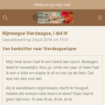
Welkom op mijn site!
Ga
direct
naar
de
hoofdinhoud
Nijmeegse Vierdaagse, I did it!
Gepubliceerd op 24 juli 2018 om 19:31
Van bankzitter naar Vierdaagseloper
Mijn hele leven had ik een hekel aan sport. Bewegen
deed ik nauwelijks. Nou ja, sinds een jaar of twee had
ik een e-bike en stapte ik af en toe op de fiets. Dat
was het dan ook wel.
Als ik wandelaars tegenkwam, dacht ik hooguit:
hebben die mensen niets beters te doen?
Daar had ik
geen tijd voor. Ik was druk, druk, druk.