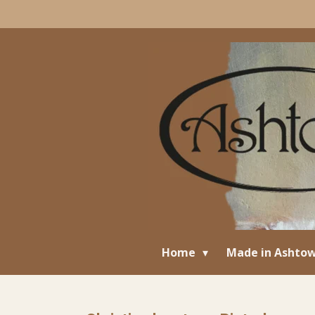
Ga
direct
naar
de
hoofdinhoud
Home
Made in Ashto