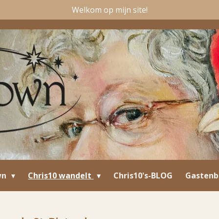
Welkom op mijn site!
wn
Chris10 wandelt
Chris10's-BLOG
Gastenb